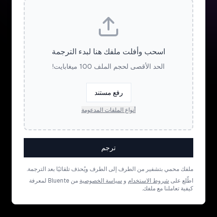
اسحب وأفلت ملفك هنا لبدء الترجمة
الحد الأقصى لحجم الملف 100 ميغابايت!
رفع مستند
أنواع الملفات المدعومة
ترجم
ملفك محمي بتشفير من الطرف إلى الطرف ويُحذف تلقائيًا بعد الترجمة.
اطّلع على
شروط الاستخدام
و
سياسة الخصوصية
من Bluente لمعرفة
كيفية تعاملنا مع ملفك.