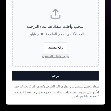
اسحب وأفلت ملفك هنا لبدء الترجمة
الحد الأقصى لحجم الملف 100 ميغابايت!
رفع مستند
أنواع الملفات المدعومة
ترجم
ملفك محمي بتشفير من الطرف إلى الطرف ويُحذف تلقائيًا بعد الترجمة.
اطّلع على
شروط الاستخدام
و
سياسة الخصوصية
من Bluente لمعرفة
كيفية تعاملنا مع ملفك.