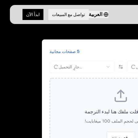
العربية
تواصل مع المبيعات
ابدأ الآن
5 صفحات مجانية
جارٍ التحميل...
ت ملفك هنا لبدء الترجمة
م الملف 100 ميغابايت!
رفع مستند