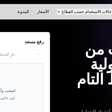
حالات الاستخدام حسب القطاع
الأسعار
المدونة
رفع مستند
 من
جارٍ التحميل...
لية
 التام
اسحب وأفل
الحد الأقصى لحج
وتُفقدك الجداول