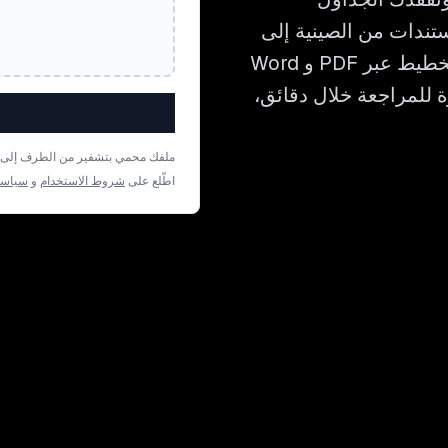
مم لترجمة المستندات من الصينية إلى
الكريولية الهايتية مع الحفاظ على كل تفصيلة من التخطيط عبر PDF و Word
زة للمراجعة خلال دقائق،
ملفك محمي بتشفير من الطرف إلى الط
اطّلع على
شروط الاستخدام
و
سياسة