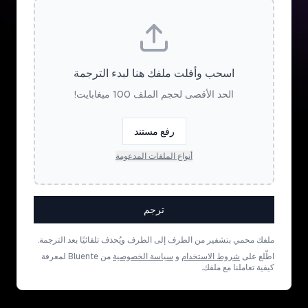
اسحب وأفلت ملفك هنا لبدء الترجمة
الحد الأقصى لحجم الملف 100 ميغابايت!
رفع مستند
أنواع الملفات المدعومة
ترجم
ملفك محمي بتشفير من الطرف إلى الطرف ويُحذف تلقائيًا بعد الترجمة.
اطّلع على
شروط الاستخدام
و
سياسة الخصوصية
من Bluente لمعرفة
كيفية تعاملنا مع ملفك.