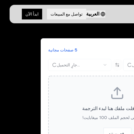
العربية
تواصل مع المبيعات
ابدأ الآن
5 صفحات مجانية
جارٍ التحميل...
ت ملفك هنا لبدء الترجمة
م الملف 100 ميغابايت!
رفع مستند