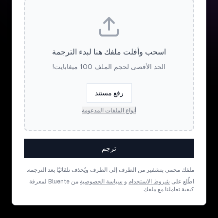
اسحب وأفلت ملفك هنا لبدء الترجمة
الحد الأقصى لحجم الملف 100 ميغابايت!
رفع مستند
أنواع الملفات المدعومة
ترجم
ملفك محمي بتشفير من الطرف إلى الطرف ويُحذف تلقائيًا بعد الترجمة.
اطّلع على
شروط الاستخدام
و
سياسة الخصوصية
من Bluente لمعرفة
كيفية تعاملنا مع ملفك.