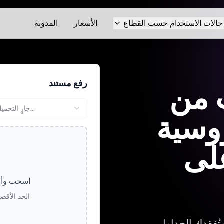
حالات الاستخدام حسب القطاع
الأسعار
المدونة
رفع مستند
 من
جارٍ التحميل...
روسية
على
اسحب وأفل
الحد الأقصى لحج
وتُفقدك الجداول