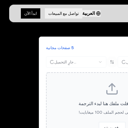
العربية
تواصل مع المبيعات
ابدأ الآن
5 صفحات مجانية
جارٍ التحميل...
ت ملفك هنا لبدء الترجمة
م الملف 100 ميغابايت!
رفع مستند