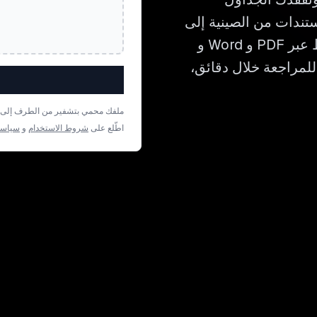
مم لترجمة المستندات من الصينية إلى
البيلاروسية مع الحفاظ على كل تفصيلة من التخطيط عبر PDF و Word و
 للمراجعة خلال دقائق،
ملفك محمي بتشفير من الطرف إلى الط
اطّلع على
شروط الاستخدام
و
سياسة