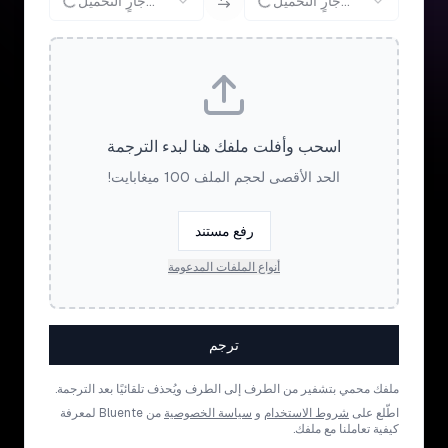
جارٍ التحميل...
جارٍ التحميل...
اسحب وأفلت ملفك هنا لبدء الترجمة
الحد الأقصى لحجم الملف 100 ميغابايت!
رفع مستند
أنواع الملفات المدعومة
ترجم
ملفك محمي بتشفير من الطرف إلى الطرف ويُحذف تلقائيًا بعد الترجمة.
اطّلع على
شروط الاستخدام
و
سياسة الخصوصية
من Bluente لمعرفة
كيفية تعاملنا مع ملفك.