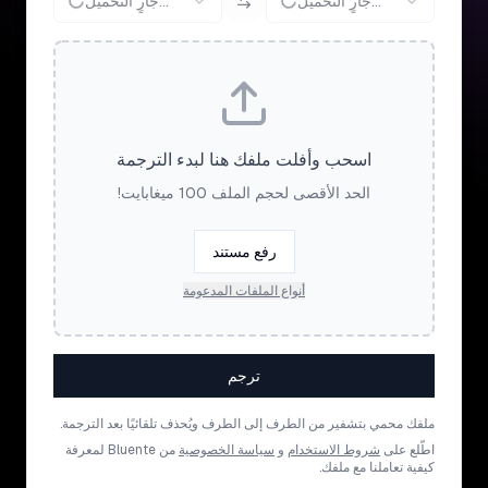
جارٍ التحميل...
جارٍ التحميل...
اسحب وأفلت ملفك هنا لبدء الترجمة
الحد الأقصى لحجم الملف 100 ميغابايت!
رفع مستند
أنواع الملفات المدعومة
ترجم
ملفك محمي بتشفير من الطرف إلى الطرف ويُحذف تلقائيًا بعد الترجمة.
اطّلع على
شروط الاستخدام
و
سياسة الخصوصية
من Bluente لمعرفة
كيفية تعاملنا مع ملفك.