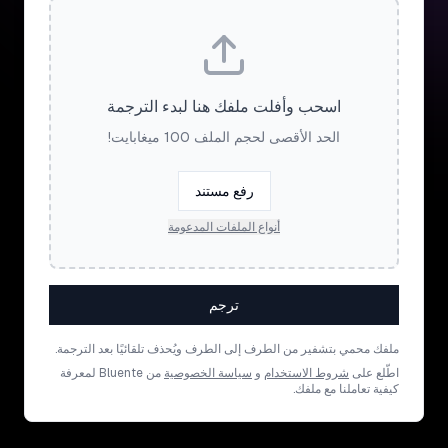
اسحب وأفلت ملفك هنا لبدء الترجمة
الحد الأقصى لحجم الملف 100 ميغابايت!
رفع مستند
أنواع الملفات المدعومة
ترجم
ملفك محمي بتشفير من الطرف إلى الطرف ويُحذف تلقائيًا بعد الترجمة.
اطّلع على
شروط الاستخدام
و
سياسة الخصوصية
من Bluente لمعرفة
كيفية تعاملنا مع ملفك.