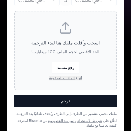
جارٍ التحميل...
جارٍ التحميل...
اسحب وأفلت ملفك هنا لبدء الترجمة
الحد الأقصى لحجم الملف 100 ميغابايت!
رفع مستند
أنواع الملفات المدعومة
ترجم
ملفك محمي بتشفير من الطرف إلى الطرف ويُحذف تلقائيًا بعد الترجمة.
اطّلع على
شروط الاستخدام
و
سياسة الخصوصية
من Bluente لمعرفة
كيفية تعاملنا مع ملفك.