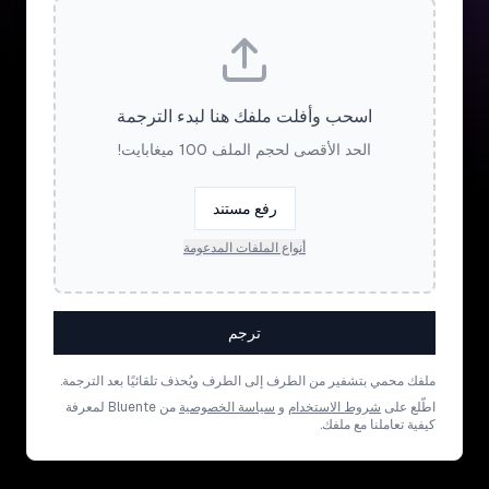
اسحب وأفلت ملفك هنا لبدء الترجمة
الحد الأقصى لحجم الملف 100 ميغابايت!
رفع مستند
أنواع الملفات المدعومة
ترجم
ملفك محمي بتشفير من الطرف إلى الطرف ويُحذف تلقائيًا بعد الترجمة.
اطّلع على
شروط الاستخدام
و
سياسة الخصوصية
من Bluente لمعرفة
كيفية تعاملنا مع ملفك.