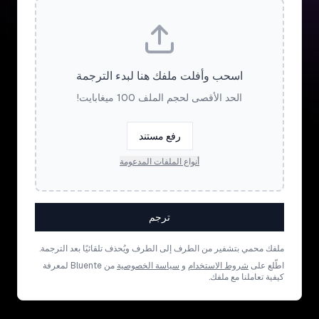
اسحب وأفلت ملفك هنا لبدء الترجمة
الحد الأقصى لحجم الملف 100 ميغابايت!
رفع مستند
أنواع الملفات المدعومة
ترجم
ملفك محمي بتشفير من الطرف إلى الطرف ويُحذف تلقائيًا بعد الترجمة.
اطّلع على
شروط الاستخدام
و
سياسة الخصوصية
من Bluente لمعرفة
كيفية تعاملنا مع ملفك.