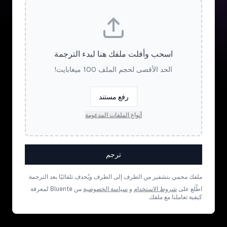
اسحب وأفلت ملفك هنا لبدء الترجمة
الحد الأقصى لحجم الملف 100 ميغابايت!
رفع مستند
أنواع الملفات المدعومة
ترجم
ملفك محمي بتشفير من الطرف إلى الطرف ويُحذف تلقائيًا بعد الترجمة.
اطّلع على
شروط الاستخدام
و
سياسة الخصوصية
من Bluente لمعرفة
كيفية تعاملنا مع ملفك.