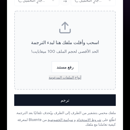
جارٍ التحميل...
جارٍ التحميل...
اسحب وأفلت ملفك هنا لبدء الترجمة
الحد الأقصى لحجم الملف 100 ميغابايت!
رفع مستند
أنواع الملفات المدعومة
ترجم
ملفك محمي بتشفير من الطرف إلى الطرف ويُحذف تلقائيًا بعد الترجمة.
اطّلع على
شروط الاستخدام
و
سياسة الخصوصية
من Bluente لمعرفة
كيفية تعاملنا مع ملفك.