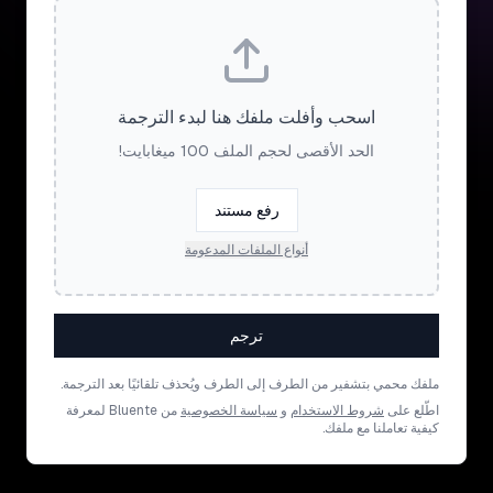
اسحب وأفلت ملفك هنا لبدء الترجمة
الحد الأقصى لحجم الملف 100 ميغابايت!
رفع مستند
أنواع الملفات المدعومة
ترجم
ملفك محمي بتشفير من الطرف إلى الطرف ويُحذف تلقائيًا بعد الترجمة.
اطّلع على
شروط الاستخدام
و
سياسة الخصوصية
من Bluente لمعرفة
كيفية تعاملنا مع ملفك.