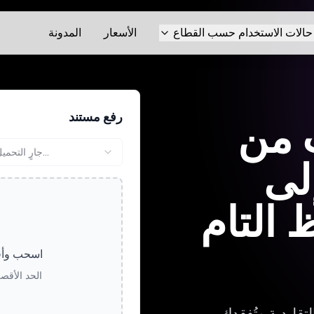
حالات الاستخدام حسب القطاع
الأسعار
المدونة
رفع مستند
 من
جارٍ التحميل...
إلى
 التام
اسحب وأفل
الحد الأقصى لحج
تقليدية وتُفقدك