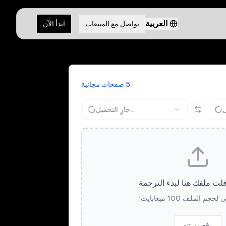
العربية
تواصل مع المبيعات
ابدأ الآن
5 صفحات مجانية
جارٍ التحميل...
ت ملفك هنا لبدء الترجمة
م الملف 100 ميغابايت!
رفع مستند