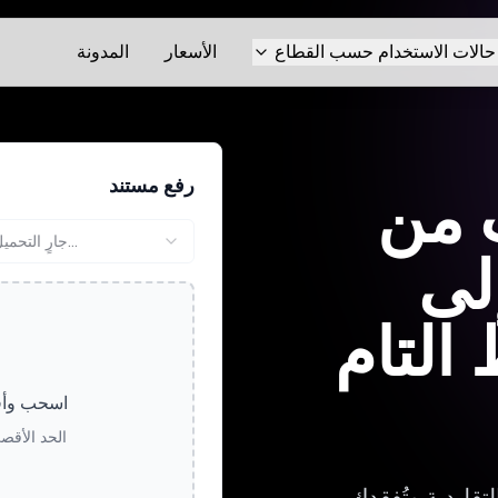
حالات الاستخدام حسب القطاع
الأسعار
المدونة
رفع مستند
 من
جارٍ التحميل...
إلى
 التام
اسحب وأفل
الحد الأقصى لحج
تقليدية وتُفقدك