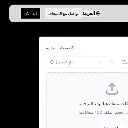
العربية
تواصل مع المبيعات
ابدأ الآن
5 صفحات مجانية
جارٍ التحميل...
ت ملفك هنا لبدء الترجمة
م الملف 100 ميغابايت!
رفع مستند