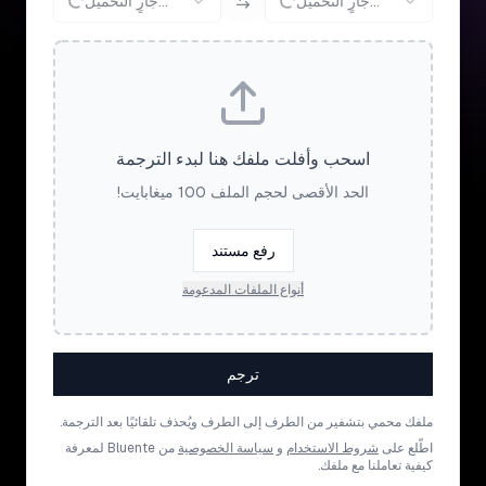
جارٍ التحميل...
جارٍ التحميل...
اسحب وأفلت ملفك هنا لبدء الترجمة
الحد الأقصى لحجم الملف 100 ميغابايت!
رفع مستند
أنواع الملفات المدعومة
ترجم
ملفك محمي بتشفير من الطرف إلى الطرف ويُحذف تلقائيًا بعد الترجمة.
اطّلع على
شروط الاستخدام
و
سياسة الخصوصية
من Bluente لمعرفة
كيفية تعاملنا مع ملفك.