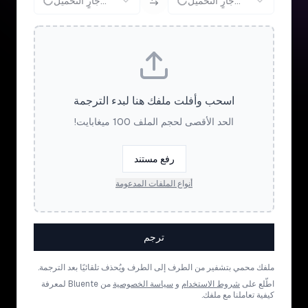
جارٍ التحميل...
جارٍ التحميل...
اسحب وأفلت ملفك هنا لبدء الترجمة
الحد الأقصى لحجم الملف 100 ميغابايت!
رفع مستند
أنواع الملفات المدعومة
ترجم
ملفك محمي بتشفير من الطرف إلى الطرف ويُحذف تلقائيًا بعد الترجمة.
اطّلع على
شروط الاستخدام
و
سياسة الخصوصية
من Bluente لمعرفة
كيفية تعاملنا مع ملفك.