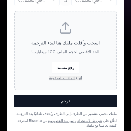
جارٍ التحميل...
جارٍ التحميل...
اسحب وأفلت ملفك هنا لبدء الترجمة
الحد الأقصى لحجم الملف 100 ميغابايت!
رفع مستند
أنواع الملفات المدعومة
ترجم
ملفك محمي بتشفير من الطرف إلى الطرف ويُحذف تلقائيًا بعد الترجمة.
اطّلع على
شروط الاستخدام
و
سياسة الخصوصية
من Bluente لمعرفة
كيفية تعاملنا مع ملفك.