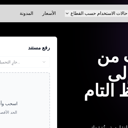
حالات الاستخدام حسب القطاع
الأسعار
المدونة
رفع مستند
 من
جارٍ التحميل...
إلى
 التام
اسحب وأفل
الحد الأقصى لحج
تقليدية وتُفقدك