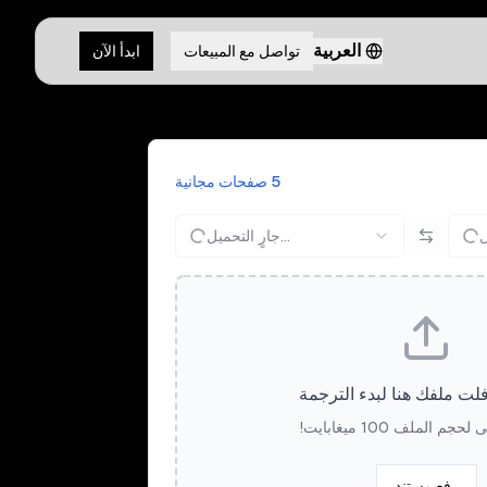
العربية
تواصل مع المبيعات
ابدأ الآن
5 صفحات مجانية
جارٍ التحميل...
ت ملفك هنا لبدء الترجمة
م الملف 100 ميغابايت!
رفع مستند