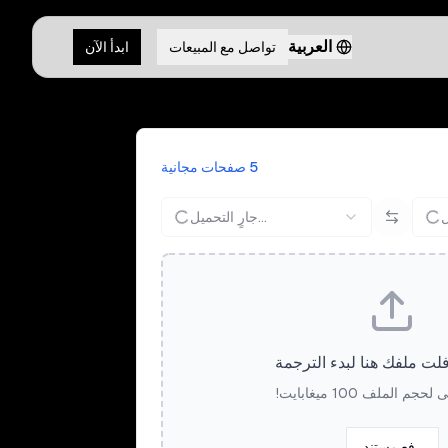
العربية
تواصل مع المبيعات
ابدأ الآن
5 صفحات مجانية
جارٍ التحميل...
ت ملفك هنا لبدء الترجمة
م الملف 100 ميغابايت!
رفع مستند