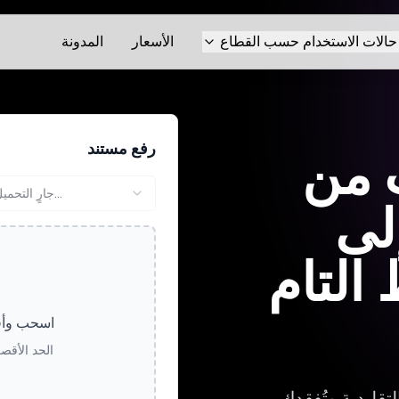
حالات الاستخدام حسب القطاع
الأسعار
المدونة
رفع مستند
 من
جارٍ التحميل...
إلى
 التام
اسحب وأفل
الحد الأقصى لحج
تقليدية وتُفقدك