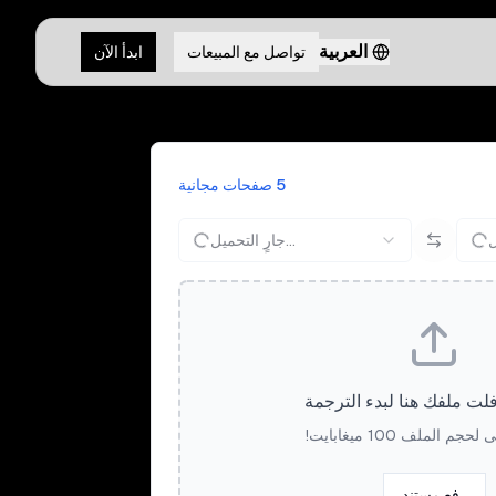
العربية
تواصل مع المبيعات
ابدأ الآن
5 صفحات مجانية
جارٍ التحميل...
ت ملفك هنا لبدء الترجمة
م الملف 100 ميغابايت!
رفع مستند