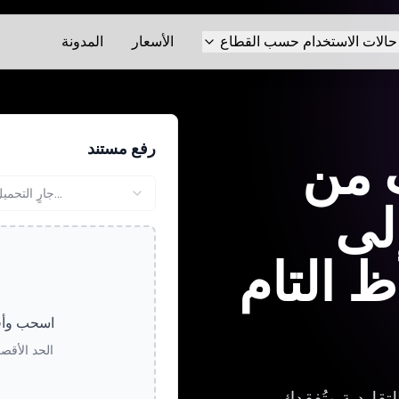
حالات الاستخدام حسب القطاع
الأسعار
المدونة
رفع مستند
 من
جارٍ التحميل...
إلى
ظ التام
اسحب وأفل
الحد الأقصى لحج
تقليدية وتُفقدك