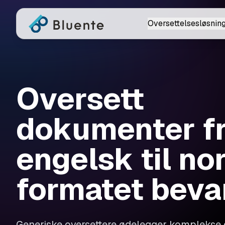
Oversettelsesløsnin
Oversett
dokumenter f
engelsk til no
formatet beva
Generiske oversettere ødelegger komplekse