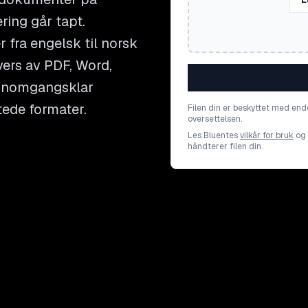
ing går tapt.
 fra engelsk til norsk
vers av PDF, Word,
jennomgangsklar
ttede formater.
Filen din er beskyttet med end
oversettelsen.
Les Bluentes
vilkår for bruk
og
håndterer filen din.