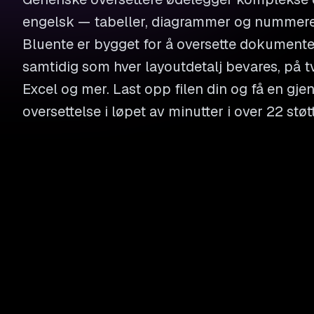
engelsk — tabeller, diagrammer og nummerer
Bluente er bygget for å oversette dokumenter
samtidig som hver layoutdetalj bevares, på t
Excel og mer. Last opp filen din og få en g
oversettelse i løpet av minutter i over 22 stø