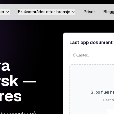
ger
Bruksområder etter bransje
Priser
Blog
Last opp dokument
Laster...
ra
rsk —
res
Slipp filen h
Last o
 dokumenter på
L