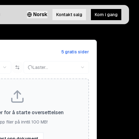
g
Norsk
Kontakt salg
Kom i gang
5 gratis sider
Laster...
er for å starte oversettelsen
pp filer på inntil 100 MB!
ast opp dokument